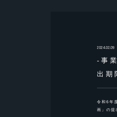
2024.02.09
-事
出期
令和6年
画」の提