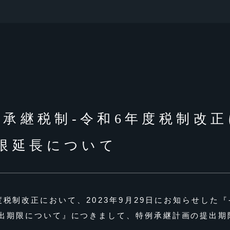
業承継税制-令和6年度税制改
限延長について
度税制改正において、2023年9月29日にお知らせした
『
出期限について』
につきまして、特例承継計画の提出期