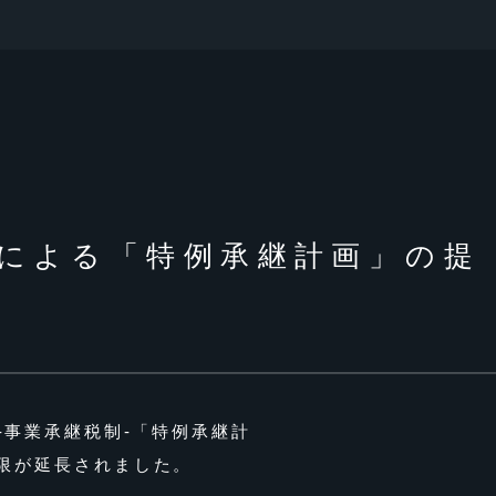
正による「特例承継計画」の提
-事業承継税制-「特例承継計
限が延長されました。