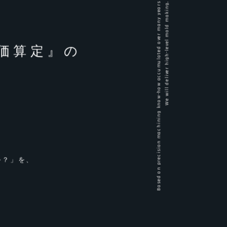
Based on precision machining know-how accumulated over many years
We will deliver high-level mold making.
価算定』の
か？」を、