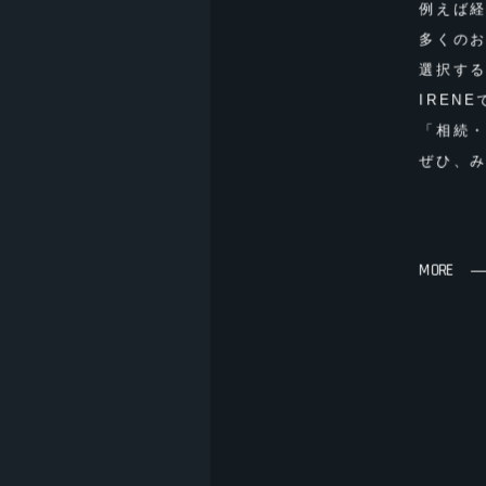
例えば
多くの
選択す
IREN
「相続
ぜひ、
MORE