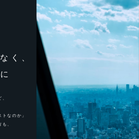
はなく、
めに
ど、
ストなのか」
⽅も、