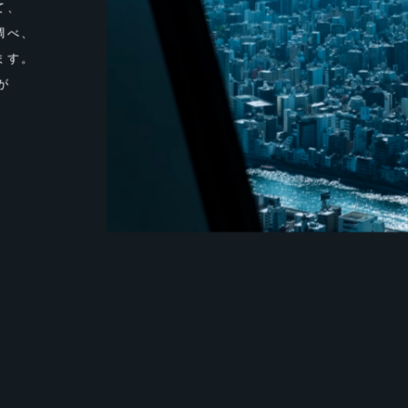
て、
調べ、
ます。
が