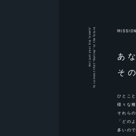
Not just your big “assets”
To connect that “feeling” to the future
MISSIO
あ
そ
ひとこ
様々な
それら
「どの
多いの