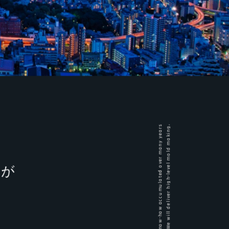
Based on precision machining know-how accumulated over many years
We will deliver high-level mold making.
ルが